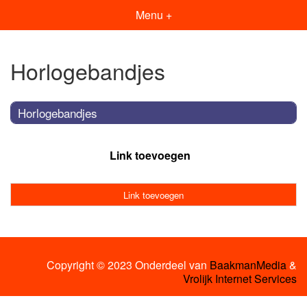
Menu +
Horlogebandjes
Horlogebandjes
Link toevoegen
Link toevoegen
Copyright © 2023 Onderdeel van
BaakmanMedia
&
Vrolijk Internet Services